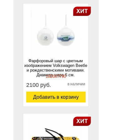
Фарфоровый шар с цветным
изображением Volkswagen Beetle
и рождественскими мотивами.
Диаметр шара 6 см.
18D087790
2100 руб.
в наличии
Добавить в корзину