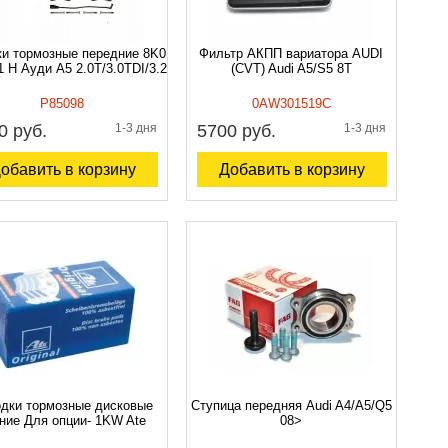
и тормозные передние 8K0
Фильтр АКПП вариатора AUDI
1 H Ауди A5 2.0T/3.0TDI/3.2
(CVT) Audi A5/S5 8T
P85098
0AW301519C
0 руб.
1-3 дня
5700 руб.
1-3 дня
обавить в корзину
Добавить в корзину
дки тормозные дисковые
Ступица передняя Audi A4/A5/Q5
ние Для опции- 1KW Ate
08>