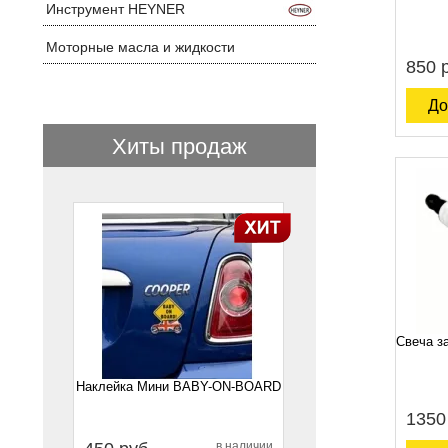
Инструмент HEYNER
Моторные масла и жидкости
850 
До
Хиты продаж
1
Свеча з
Наклейка Мини BABY-ON-BOARD
1350
в наличии