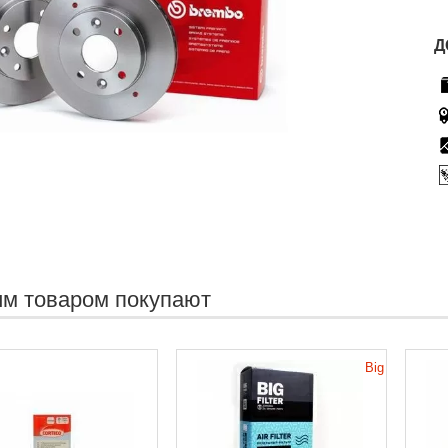
Д
им товаром покупают
Big