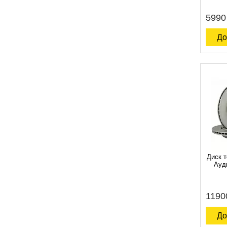
5990
До
Диск 
Ауд
1190
До