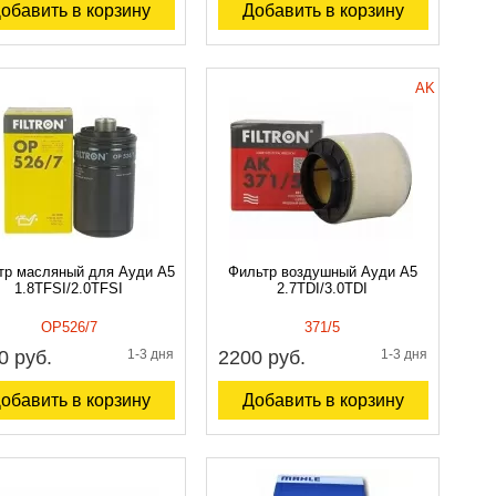
обавить в корзину
Добавить в корзину
AK
тр масляный для Ауди A5
Фильтр воздушный Ауди A5
1.8TFSI/2.0TFSI
2.7TDI/3.0TDI
OP526/7
371/5
0 руб.
1-3 дня
2200 руб.
1-3 дня
обавить в корзину
Добавить в корзину