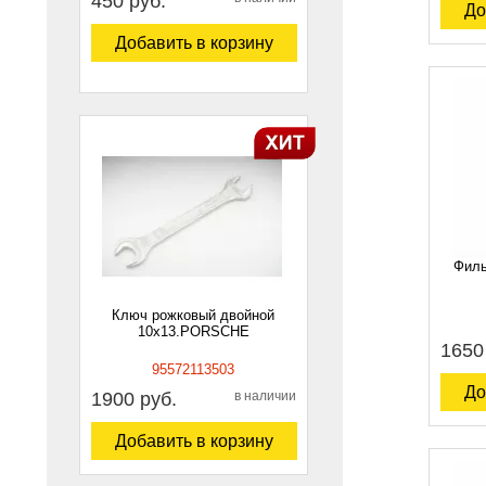
450 руб.
До
Добавить в корзину
Филь
Ключ рожковый двойной
10х13.PORSCHE
1650
95572113503
До
1900 руб.
в наличии
Добавить в корзину