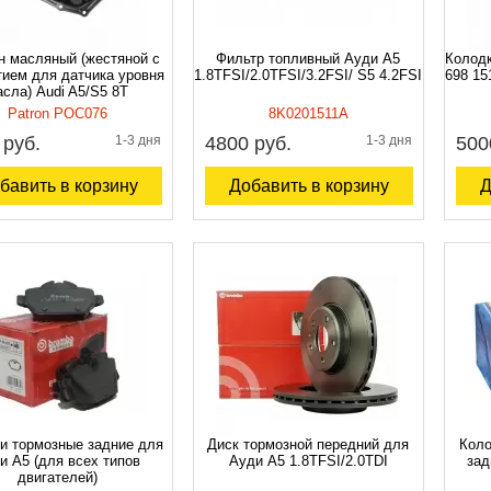
н масляный (жестяной с
Фильтр топливный Ауди A5
Колодк
тием для датчика уровня
1.8TFSI/2.0TFSI/3.2FSI/ S5 4.2FSI
698 15
сла) Audi A5/S5 8T
Patron POC076
8K0201511A
 руб.
1-3 дня
4800 руб.
1-3 дня
500
бавить в корзину
Добавить в корзину
Д
и тормозные задние для
Диск тормозной передний для
Коло
и A5 (для всех типов
Ауди A5 1.8TFSI/2.0TDI
зад
двигателей)