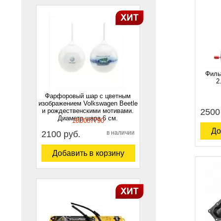
Филь
2
Фарфоровый шар с цветным
изображением Volkswagen Beetle
и рождественскими мотивами.
2500
Диаметр шара 6 см.
18D087790
До
2100 руб.
в наличии
Добавить в корзину