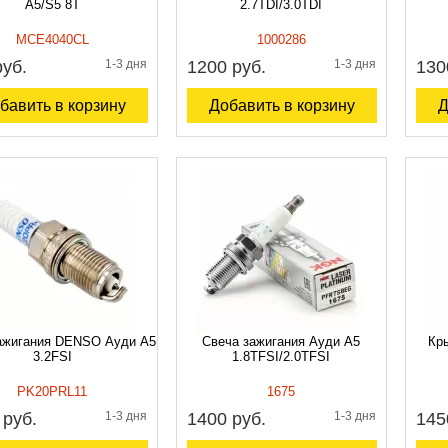
A5/S5 8T
2.7TDI/3.0TDI
MCE4040CL
1000286
руб.
1-3 дня
1200 руб.
1-3 дня
130
бавить в корзину
Добавить в корзину
Д
ажигания DENSO Ауди A5
Свеча зажигания Ауди A5
Кр
3.2FSI
1.8TFSI/2.0TFSI
PK20PRL11
1675
 руб.
1-3 дня
1400 руб.
1-3 дня
145