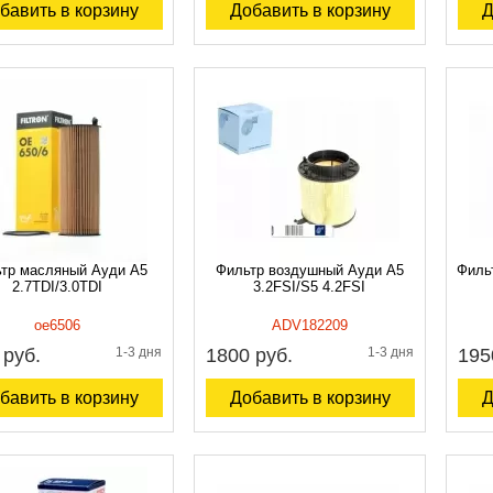
бавить в корзину
Добавить в корзину
Д
тр масляный Ауди A5
Фильтр воздушный Ауди A5
Филь
2.7TDI/3.0TDI
3.2FSI/S5 4.2FSI
oe6506
ADV182209
 руб.
1-3 дня
1800 руб.
1-3 дня
195
бавить в корзину
Добавить в корзину
Д