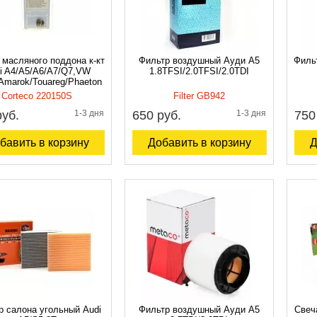
 масляного поддона к-кт
Фильтр воздушный Ауди A5
Филь
i A4/A5/A6/A7/Q7,VW
1.8TFSI/2.0TFSI/2.0TDI
Amarok/Touareg/Phaeton
Corteco 220150S
Filter GB942
руб.
1-3 дня
650 руб.
1-3 дня
750
бавить в корзину
Добавить в корзину
Д
р салона угольный Audi
Фильтр воздушный Ауди A5
Свеч