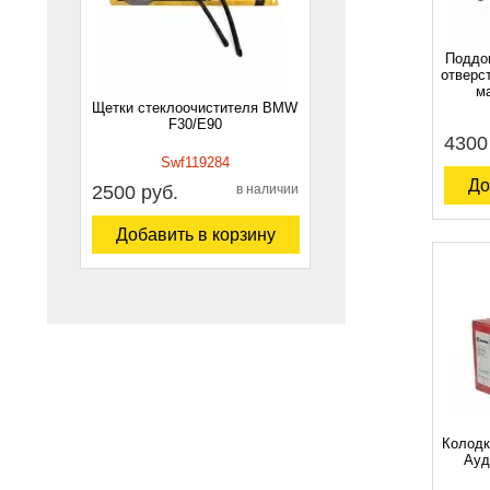
Поддо
отверс
ма
Щетки стеклоочистителя BMW
F30/E90
4300
Swf119284
До
2500 руб.
в наличии
Добавить в корзину
Колодк
Ауд