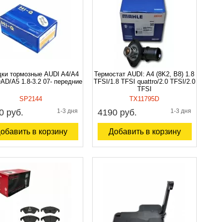
ки тормозные AUDI A4/A4
Термостат AUDI: A4 (8K2, B8) 1.8
D/A5 1.8-3.2 07- передние
TFSI/1.8 TFSI quattro/2.0 TFSI/2.0
TFSI
SP2144
TX11795D
0 руб.
1-3 дня
4190 руб.
1-3 дня
обавить в корзину
Добавить в корзину