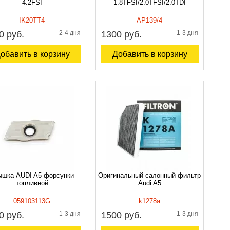
4.2FSI
1.8TFSI/2.0TFSI/2.0TDI
IK20TT4
AP139/4
0 руб.
2-4 дня
1300 руб.
1-3 дня
обавить в корзину
Добавить в корзину
ышка AUDI A5 форсунки
Оригинальный салонный фильтр
топливной
Audi A5
059103113G
k1278a
0 руб.
1-3 дня
1500 руб.
1-3 дня