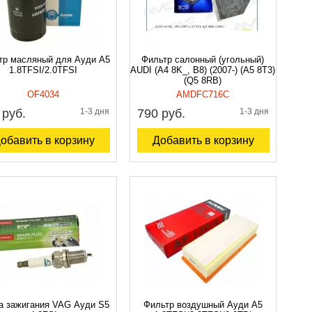
тр масляный для Ауди A5
Фильтр салонный (угольный)
1.8TFSI/2.0TFSI
AUDI (A4 8K_, B8) (2007-) (A5 8T3)
(Q5 8RB)
OF4034
AMDFC716C
 руб.
1-3 дня
790 руб.
1-3 дня
обавить в корзину
Добавить в корзину
а зажигания VAG Ауди S5
Фильтр воздушный Ауди A5