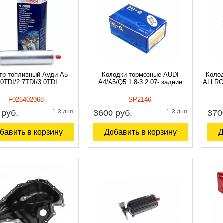
тр топливный Ауди A5
Колодки тормозные AUDI
Колод
.0TDI/2.7TDI/3.0TDI
A4/A5/Q5 1.8-3.2 07- задние
ALLROA
F026402068
SP2146
 руб.
1-3 дня
3600 руб.
1-3 дня
370
бавить в корзину
Добавить в корзину
Д