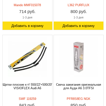
Mando MMF015078
L362 PURFLUX
714 руб.
800 руб.
1-3 дня
1-3 дня
Добавить в корзину
Добавить в корзину
Щетки плоские к-т! 550/22'+500/20'
Свеча зажигания оригинальная
VISIOFLEX Audi A6
для Ауди A6 3.0TFSI
SWF 119259
PFR8S8EG NGK
843 руб.
850 руб.