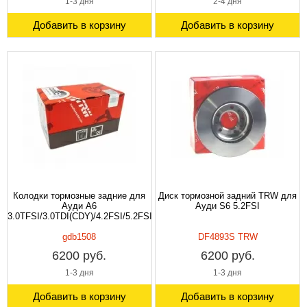
1-3 дня
2-4 дня
Добавить в корзину
Добавить в корзину
Колодки тормозные задние для
Диск тормозной задний TRW для
Ауди A6
Ауди S6 5.2FSI
3.0TFSI/3.0TDI(CDY)/4.2FSI/5.2FSI
gdb1508
DF4893S TRW
6200 руб.
6200 руб.
1-3 дня
1-3 дня
Добавить в корзину
Добавить в корзину