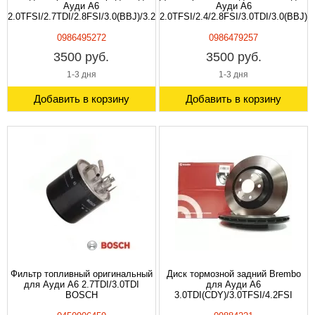
Ауди A6
Ауди A6
2.0TFSI/2.7TDI/2.8FSI/3.0(BBJ)/3.2FSI
2.0TFSI/2.4/2.8FSI/3.0TDI/3.0(BBJ)/
0986495272
0986479257
3500 руб.
3500 руб.
1-3 дня
1-3 дня
Добавить в корзину
Добавить в корзину
Фильтр топливный оригинальный
Диск тормозной задний Brembo
для Ауди A6 2.7TDI/3.0TDI
для Ауди A6
BOSCH
3.0TDI(CDY)/3.0TFSI/4.2FSI