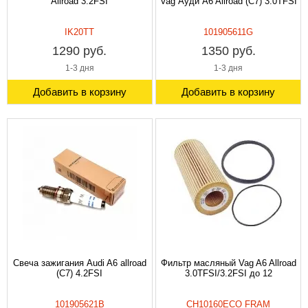
Allroad 3.2FSI
Vag Ауди A6 Allroad (C7) 3.0TFSI
IK20TT
101905611G
1290 руб.
1350 руб.
1-3 дня
1-3 дня
Добавить в корзину
Добавить в корзину
Свеча зажигания Audi A6 allroad
Фильтр масляный Vag A6 Allroad
(C7) 4.2FSI
3.0TFSI/3.2FSI до 12
101905621B
CH10160ECO FRAM