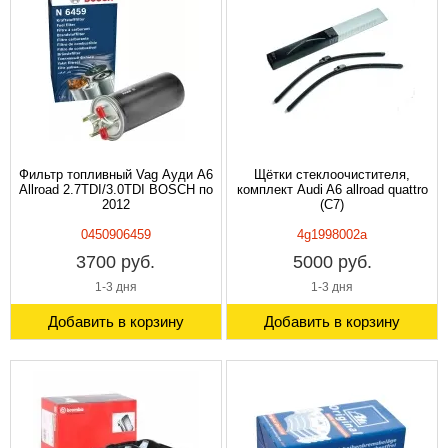
Фильтр топливный Vag Ауди A6
Щётки стеклоочистителя,
Allroad 2.7TDI/3.0TDI BOSCH по
комплект Audi A6 allroad quattro
2012
(C7)
0450906459
4g1998002a
3700 руб.
5000 руб.
1-3 дня
1-3 дня
Добавить в корзину
Добавить в корзину