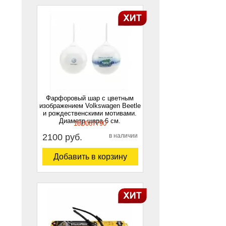
Фарфоровый шар с цветным
изображением Volkswagen Beetle
и рождественскими мотивами.
Диаметр шара 6 см.
18D087790
2100 руб.
в наличии
Добавить в корзину