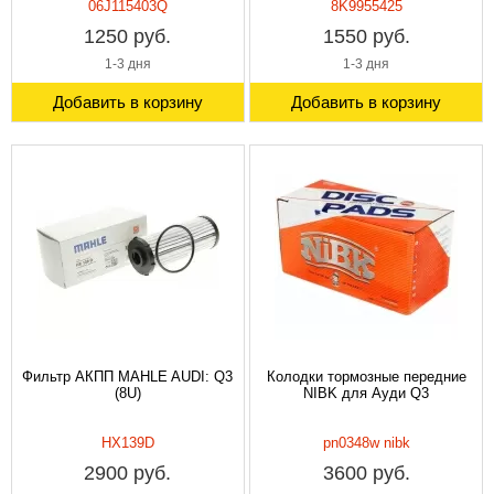
06J115403Q
8K9955425
1250 руб.
1550 руб.
1-3 дня
1-3 дня
Добавить в корзину
Добавить в корзину
Фильтр АКПП MAHLE AUDI: Q3
Колодки тормозные передние
(8U)
NIBK для Ауди Q3
HX139D
pn0348w nibk
2900 руб.
3600 руб.