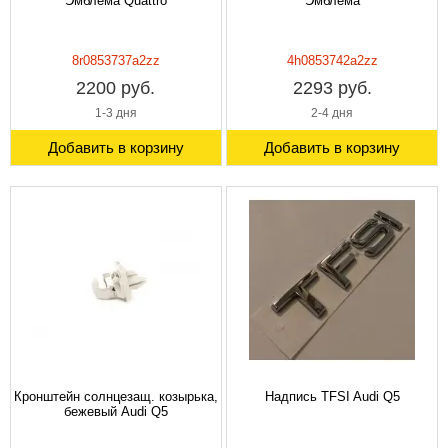
Эмблема Quattro
Эмблема
8r0853737a2zz
4h0853742a2zz
2200 руб.
2293 руб.
1-3 дня
2-4 дня
Добавить в корзину
Добавить в корзину
Кронштейн солнцезащ. козырька,
Надпись TFSI Audi Q5
бежевый Audi Q5