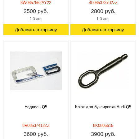
8W0857562AY22
4h0853737d2zz
2500 руб.
2800 руб.
2-3 дня
1-3 дня
Добавить в корзину
Добавить в корзину
Надпись Q5
Крюк для буксировки Audi Q5
8R08537412ZZ
8K0805615
3600 руб.
3900 руб.