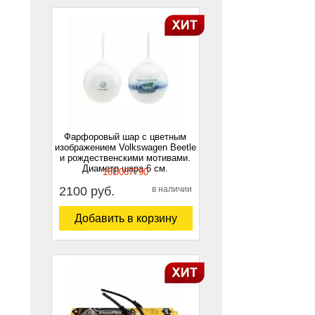
Фарфоровый шар с цветным
изображением Volkswagen Beetle
и рождественскими мотивами.
Диаметр шара 6 см.
18D087790
2100 руб.
в наличии
Добавить в корзину