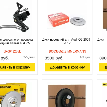
ик дорожного просвета
Диск передний для Audi Q5 2009 -
Диск 
едний левый audi q5
2012
8R0941285E
100335552 ZIMMERMANN
 руб.
2-5 дней
8500 руб.
1-3 дня
890
бавить в корзину
Добавить в корзину
Д