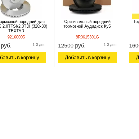
тормозной передний для
Оригинальный передний
То
 2.0TFSI/2.0TDI (320x30)
тормозной Аудидиск Ку5
TEXTAR
92160005
8R0615301G
 руб.
1-3 дня
12500 руб.
1-3 дня
160
бавить в корзину
Добавить в корзину
Д