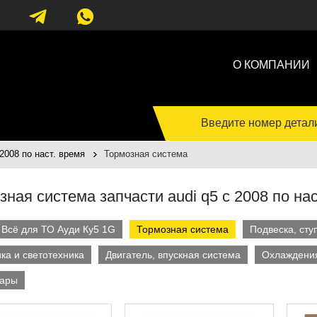
О КОМПАНИИ
Введите номер детал
2008 по наст. время
Тормозная система
зная система запчасти audi q5 c 2008 по нас
Всё для ТО Ауди Ку5 1G
Тормозная система
Подвеска, сту
ка и светотехника
Двигатель, впускная система
Охлаждения
уары