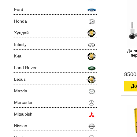
Ford
Honda
Хундай
Infinity
Датч
пер
Киа
Land Rover
8500
Lexus
До
Mazda
Mercedes
Mitsubishi
Nissan