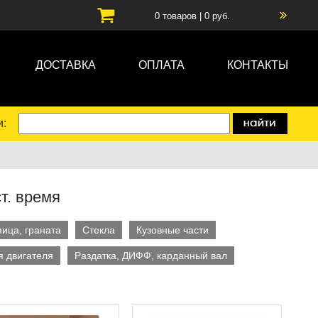
0
товаров |
0
руб.
ДОСТАВКА
ОПЛАТА
КОНТАКТЫ
и:
т. время
пица, граната
Стекла
Кузовные части
 двигателя
Раздатка, ДИФФ, карданный вал