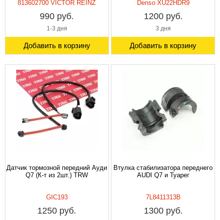
813602700 VICTOR REINZ
Denso XU22HDR9
990 руб.
1200 руб.
1-3 дня
3 дня
Добавить в корзину
Добавить в корзину
Датчик тормозной передний Ауди
Втулка стабилизатора переднего
Q7 (К-т из 2шт.) TRW
AUDI Q7 и Туарег
GIC193
7L8411313B
1250 руб.
1300 руб.