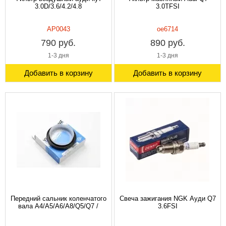
3.0D/3.6/4.2/4.8
3.0TFSI
AP0043
oe6714
790 руб.
890 руб.
1-3 дня
1-3 дня
Добавить в корзину
Добавить в корзину
Передний сальник коленчатого
Свеча зажигания NGK Ауди Q7
вала A4/A5/A6/A8/Q5/Q7 /
3.6FSI