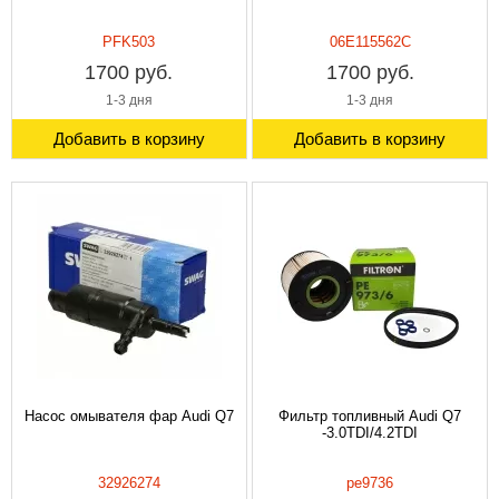
PFK503
06E115562C
1700 руб.
1700 руб.
1-3 дня
1-3 дня
Добавить в корзину
Добавить в корзину
Насос омывателя фар Audi Q7
Фильтр топливный Audi Q7
-3.0TDI/4.2TDI
32926274
pe9736