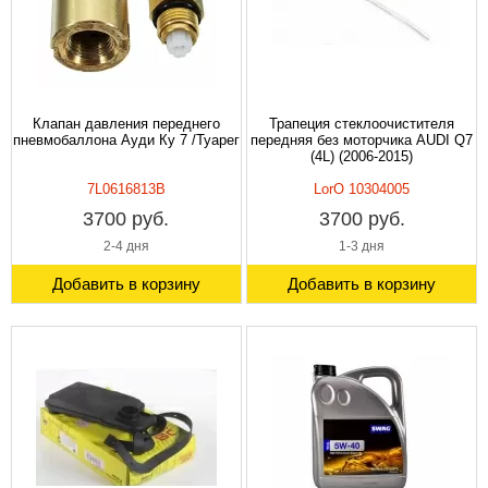
Клапан давления переднего
Трапеция стеклоочистителя
пневмобаллона Ауди Ку 7 /Туарег
передняя без моторчика AUDI Q7
(4L) (2006-2015)
7L0616813B
LorO 10304005
3700 руб.
3700 руб.
2-4 дня
1-3 дня
Добавить в корзину
Добавить в корзину