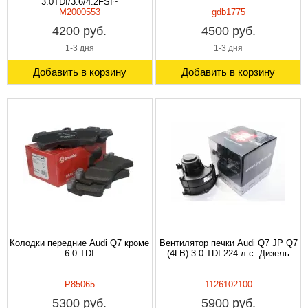
3.0TDI/3.6/4.2FSI~
M2000553
gdb1775
4200 руб.
4500 руб.
1-3 дня
1-3 дня
Добавить в корзину
Добавить в корзину
Колодки передние Audi Q7 кроме
Вентилятор печки Audi Q7 JP Q7
6.0 TDI
(4LB) 3.0 TDI 224 л.с. Дизель
P85065
1126102100
5300 руб.
5900 руб.