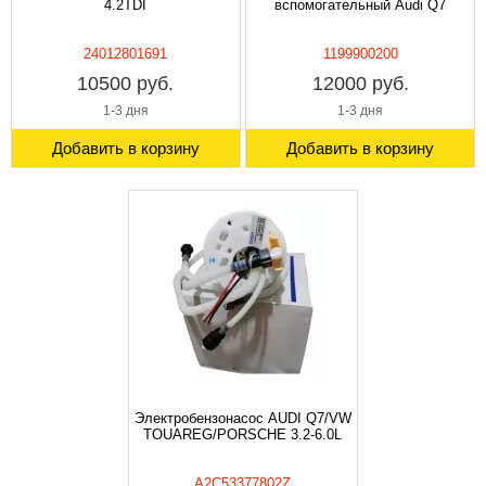
4.2TDI
вспомогательный Audi Q7
24012801691
1199900200
10500 руб.
12000 руб.
1-3 дня
1-3 дня
Добавить в корзину
Добавить в корзину
Электробензонасос AUDI Q7/VW
TOUAREG/PORSCHE 3.2-6.0L
A2C53377802Z