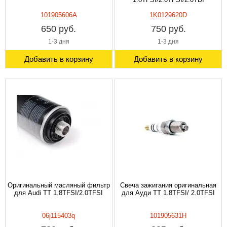
101905606A
1K0129620D
650 руб.
750 руб.
1-3 дня
1-3 дня
Добавить в корзину
Добавить в корзину
Оригинальный масляный фильтр
Свеча зажигания оригинальная
для Audi TT 1.8TFSI/2.0TFSI
для Ауди TT 1.8TFSI/ 2.0TFSI
06j115403q
101905631H