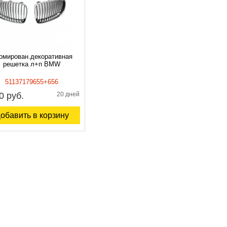
омирован.декоративная
решетка л+п BMW
51137179655+656
0 руб.
20 дней
обавить в корзину