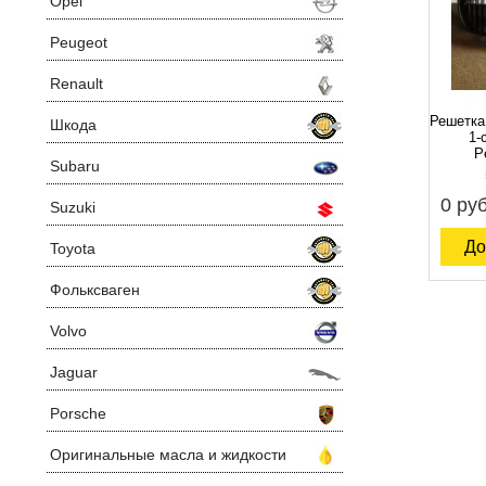
Opel
Peugeot
Renault
Решетка
Шкода
1-
P
Subaru
0 руб
Suzuki
До
Toyota
Фольксваген
Volvo
Jaguar
Porsche
Оригинальные масла и жидкости