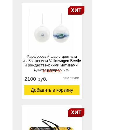
Фарфоровый шар с цветным
изображением Volkswagen Beetle
и рождественскими мотивами.
Диаметр шара 6 см.
18D087790
2100 руб.
в наличии
Добавить в корзину