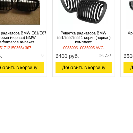
 радиатора BMW E81/E87
Решетка радиатора BMW
Хр
серия (черная) BMW
E81/E82/E88 1-серия (черная)
erformance m-пакет
комплект
51712150366+367
0085996+0085995 AVG
.
0
6400 руб.
2-3 дня
650
бавить в корзину
Добавить в корзину
Д