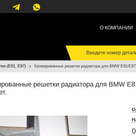
О КОМПАНИИ
Введите номер детал
es-(E81, E87)
Хромированные решетки радиатора для BMW E81/E87 1
рованные решетки радиатора для BMW E81/
ет.
О
Н
0