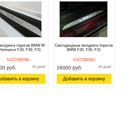
молдинги порогов BMW M
Светодиодные молдинги порогов
rformance F20, F30, F31
BMW F20, F30, F31
51472359786
51472350301
00 руб.
50 дней
26000 руб.
30 дней
обавить в корзину
Добавить в корзину