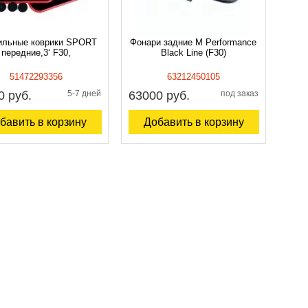
ильные коврики SPORT
Фонари задние M Performance
передние,3‘ F30,
Black Line (F30)
51472293356
63212450105
0 руб.
5-7 дней
63000 руб.
под заказ
бавить в корзину
Добавить в корзину