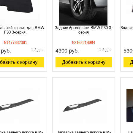
льский коврик для BMW
Задние брызговики BMW F30 3-
Задни
F30 3-серия.
серия
51477332091
82162218984
 руб.
1-3 дня
4300 руб.
1-3 дня
530
бавить в корзину
Добавить в корзину
Д
ка заднего порога в М-
Накладка заднего порога в М-
На