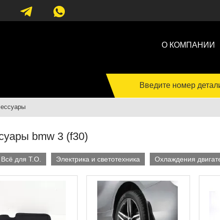
О КОМПАНИИ
Введите номер детал
сессуары
суары bmw 3 (f30)
Всё для Т.О.
Электрика и светотехника
Охлаждения двигат