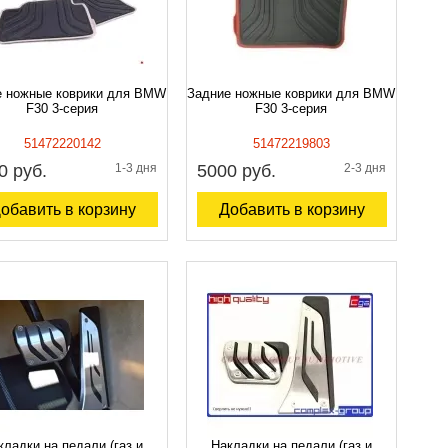
е ножные коврики для BMW
Задние ножные коврики для BMW
F30 3-серия
F30 3-серия
51472220142
51472219803
0 руб.
1-3 дня
5000 руб.
2-3 дня
обавить в корзину
Добавить в корзину
кладки на педали (газ и
Накладки на педали (газ и