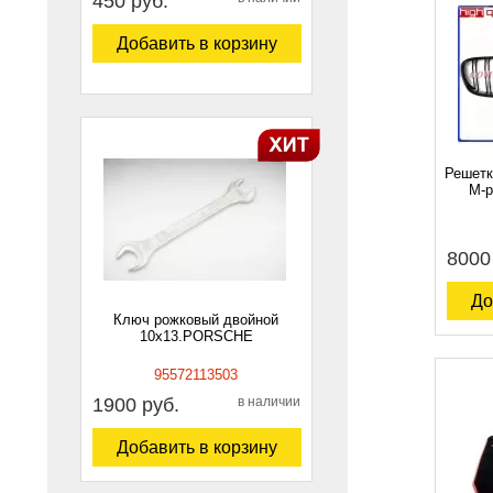
450 руб.
Добавить в корзину
Решетк
М-p
8000
До
Ключ рожковый двойной
10х13.PORSCHE
95572113503
1900 руб.
в наличии
Добавить в корзину