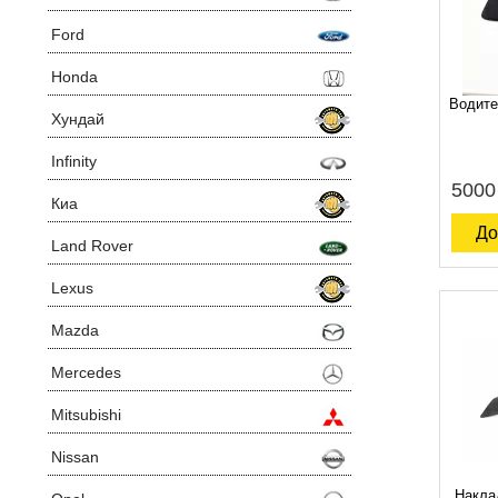
Ford
Honda
Водите
Хундай
Infinity
5000
Киа
До
Land Rover
Lexus
Mazda
Mercedes
Mitsubishi
Nissan
Наклад