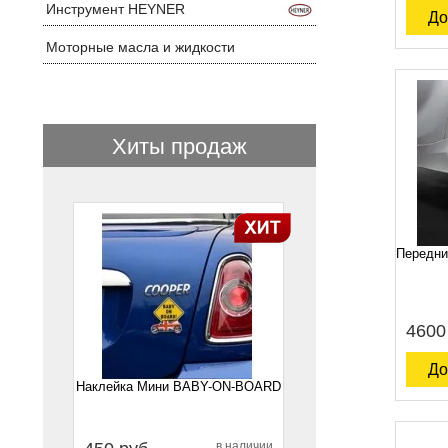
Инструмент HEYNER
До
Моторные масла и жидкости
Хиты продаж
1
Передни
4600
До
Наклейка Мини BABY-ON-BOARD
в наличии