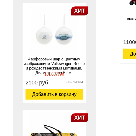
Текст
1100
До
Фарфоровый шар с цветным
изображением Volkswagen Beetle
и рождественскими мотивами.
Диаметр шара 6 см.
18D087790
2100 руб.
в наличии
Добавить в корзину