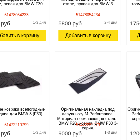
е, левая для BMW F30
стиле, правая для BMW 3
тор
51478054233
51478054234
 руб.
1-3 дня
5800 руб.
2-4 дня
175
бавить в корзину
Добавить в корзину
Д
е коврики всепогодные
Оригинальная накладка под
Ориги
дние для BMW 3 (F30)
левую ногу M Performance.
Per
Материал-нержавеющая сталь.:
сер
BMW F20 1-серия, BMW F30 3-
51472219799
51472232279
серия.
 руб.
1-3 дня
9000 руб.
1-3 дня
120