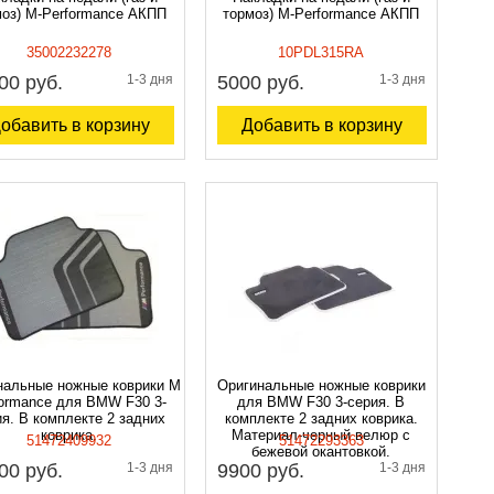
моз) M-Performance АКПП
тормоз) M-Performance АКПП
35002232278
10PDL315RA
00 руб.
1-3 дня
5000 руб.
1-3 дня
обавить в корзину
Добавить в корзину
нальные ножные коврики M
Оригинальные ножные коврики
formance для BMW F30 3-
для BMW F30 3-серия. В
ия. В комплекте 2 задних
комплекте 2 задних коврика.
коврика.
Материал-черный велюр с
51472409932
51472293363
бежевой окантовкой.
00 руб.
1-3 дня
9900 руб.
1-3 дня