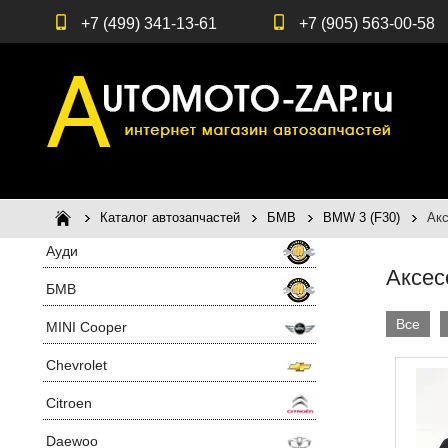
+7 (499) 341-13-61
+7 (905) 563-00-58
Каталог автозапчастей
БМВ
BMW 3 (F30)
Ак
Ауди
Аксес
БМВ
Все
MINI Cooper
Chevrolet
Citroen
Daewoo