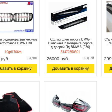
и радиатора 2шт черные
С/д молдинг порога BMW-
С/д 
erformance BMW F30
Включает 2 молдинга порога
Pe
д.дверей Пд BMW 3 (F30)
10grl1706ra
51472350301
 руб.
1-3 дня
26000 руб.
30 дней
299
бавить в корзину
Добавить в корзину
Д