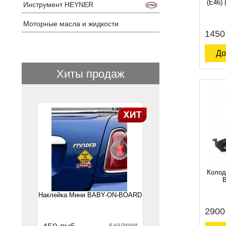
(E46) 
Инструмент HEYNER
Моторные масла и жидкости
1450
До
Хиты продаж
1
Колод
B
Наклейка Мини BABY-ON-BOARD
2900
в наличии