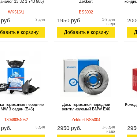
(аналог 13 32 1 740 985)
Zekkert
конди
WK516/1
BS5002
 руб.
3 дня
1950 руб.
1-3 дня
200
надо
уточнять
бавить в корзину
Добавить в корзину
Д
ки тормозные передние
Диск тормозной передний
Колод
MW 3 седан (E46)
вентилируемый BMW E46
13046054052
Zekkert BS5004
 руб.
3 дня
2950 руб.
1-3 дня
295
надо
уточнять