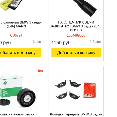
тр салонный BMW 3 седан
НАКОНЕЧНИК СВЕЧИ
(E46) MANN
ЗАЖИГАНИЯ BMW 3 седан (E46)
BOSCH
CU6724
1354489085
0 руб.
3 дня
1150 руб.
1-3 дня
обавить в корзину
Добавить в корзину
Ina
олик натяжной ремня
Колодки передние BMW 3 седан