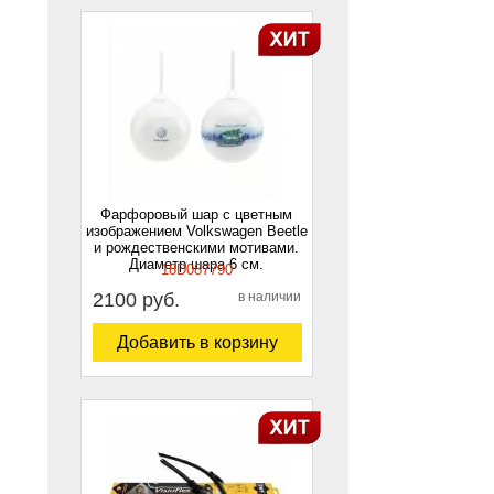
Фарфоровый шар с цветным
изображением Volkswagen Beetle
и рождественскими мотивами.
Диаметр шара 6 см.
18D087790
2100 руб.
в наличии
Добавить в корзину