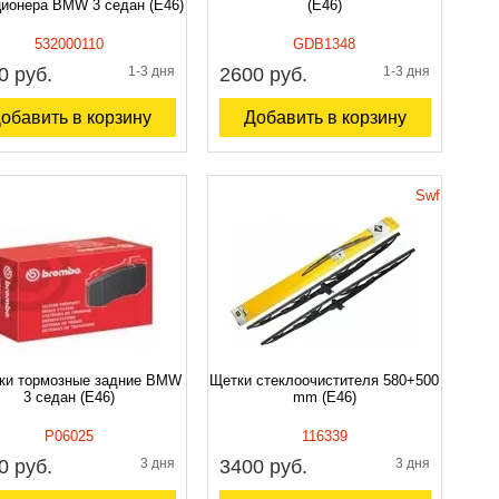
ционера BMW 3 седан (E46)
(E46)
532000110
GDB1348
0 руб.
1-3 дня
2600 руб.
1-3 дня
обавить в корзину
Добавить в корзину
Swf
ки тормозные задние BMW
Щетки стеклоочистителя 580+500
3 седан (E46)
mm (E46)
P06025
116339
0 руб.
3 дня
3400 руб.
3 дня