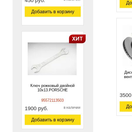
450 руб.
До
Добавить в корзину
Дис
вен
Ключ рожковый двойной
10х13.PORSCHE
3500
95572113503
До
1900 руб.
в наличии
Добавить в корзину