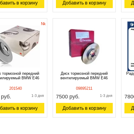
бавить в корзину
Добавить в корзину
Д
Nk
к тормозной передний
Диск тормозной передний
Рад
тилируемый BMW Е46
вентилируемый BMW E46
201540
09895211
 руб.
1-3 дня
7500 руб.
1-3 дня
780
бавить в корзину
Добавить в корзину
Д