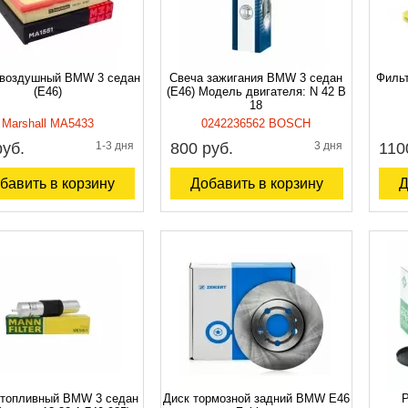
 воздушный BMW 3 седан
Свеча зажигания BMW 3 седан
Филь
(E46)
(E46) Модель двигателя: N 42 B
18
Marshall MA5433
0242236562 BOSCH
руб.
1-3 дня
800 руб.
3 дня
110
бавить в корзину
Добавить в корзину
Д
 топливный BMW 3 седан
Диск тормозной задний BMW E46
Р