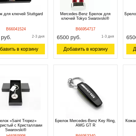
к для ключей Stuttgard
Mercedes-Benz Брелок для
Брело
ключей Tokyo Swarovski®
B66041524
B66954717
 руб.
2-3 дня
6500 руб.
1-3 дня
650
бавить в корзину
Добавить в корзину
Д
елок «Saint Tropez»
Брелок Mercedes-Benz Key Ring,
Кожан
ристый с Кристаллами
AMG GT R
Swarovski®
b66959998
B66953340