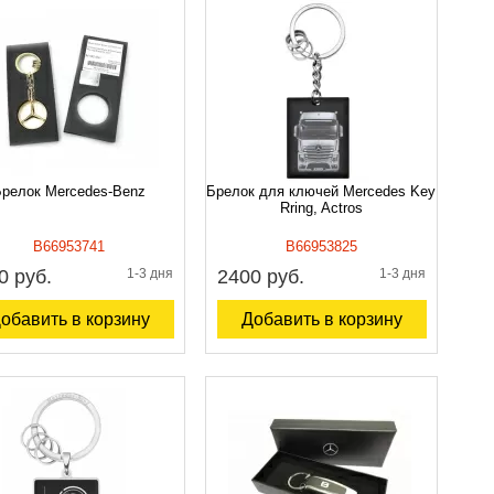
релок Mercedes-Benz
Брелок для ключей Mercedes Key
Rring, Actros
B66953741
B66953825
0 руб.
1-3 дня
2400 руб.
1-3 дня
обавить в корзину
Добавить в корзину