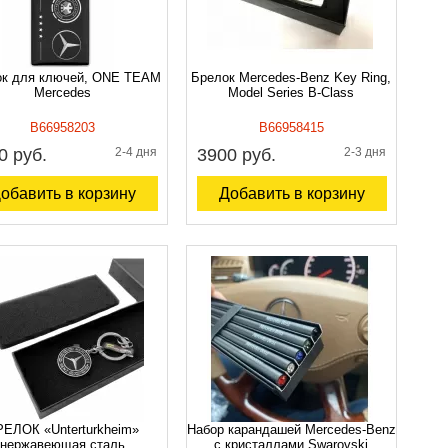
к для ключей, ONE TEAM
Брелок Mercedes-Benz Key Ring,
Mercedes
Model Series B-Class
B66958203
B66958415
0 руб.
2-4 дня
3900 руб.
2-3 дня
обавить в корзину
Добавить в корзину
ЕЛОК «Unterturkheim»
Набор карандашей Mercedes-Benz
нержавеющая сталь
с кристаллами Swarovski