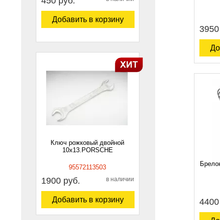
450 руб.
Добавить в корзину
3950
До
Ключ рожковый двойной
10х13.PORSCHE
Брелок
95572113503
1900 руб.
в наличии
Добавить в корзину
4400