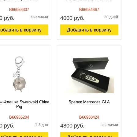
B66953307
B66954467
0 руб.
в наличии
4000 руб.
30 дней
обавить в корзину
Добавить в корзину
к-Флешка Swarovski China
Брелок Mercedes GLA
Pig
B66955204
B66958424
0 руб.
1-3 дня
4800 руб.
в наличии