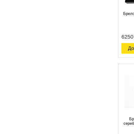
Брело
6250
До
Бр
сереб