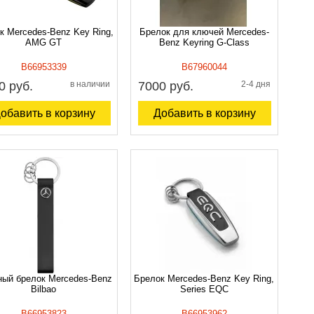
к Mercedes-Benz Key Ring,
Брелок для ключей Mercedes-
AMG GT
Benz Keyring G-Class
B66953339
B67960044
0 руб.
в наличии
7000 руб.
2-4 дня
обавить в корзину
Добавить в корзину
ый брелок Mercedes-Benz
Брелок Mercedes-Benz Key Ring,
Bilbao
Series EQC
B66953823
B66953962