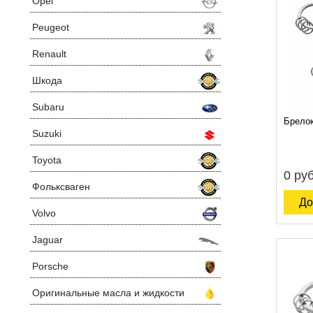
Opel
Peugeot
Renault
Шкода
Subaru
Брелок
Suzuki
Toyota
0 руб
Фольксваген
До
Volvo
Jaguar
Porsche
Оригинальные масла и жидкости