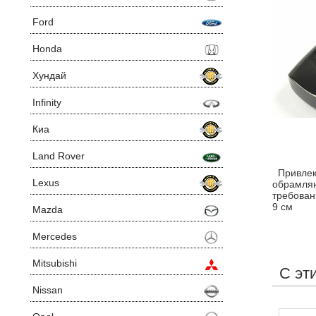
Ford
Honda
Хундай
Infinity
Киа
Land Rover
Привле
Lexus
обрамляю
требован
9 см
Mazda
Mercedes
Mitsubishi
С эт
Nissan