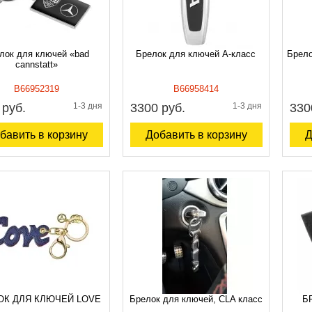
лок для ключей «bad
Брелок для ключей A-класс
Брело
cannstatt»
B66952319
B66958414
 руб.
1-3 дня
3300 руб.
1-3 дня
330
бавить в корзину
Добавить в корзину
Д
ОК ДЛЯ КЛЮЧЕЙ LOVE
Брелок для ключей, CLA класс
БР