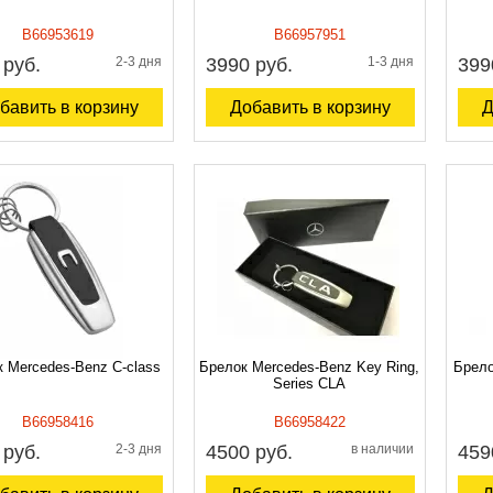
B66953619
B66957951
 руб.
2-3 дня
3990 руб.
1-3 дня
399
бавить в корзину
Добавить в корзину
Д
 Mercedes-Benz C-class
Брелок Mercedes-Benz Key Ring,
Брело
Series CLA
B66958416
B66958422
 руб.
2-3 дня
4500 руб.
в наличии
459