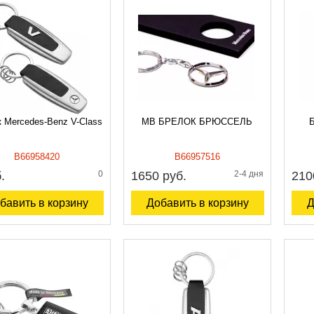
 Mercedes-Benz V-Class
MB БРЕЛОК БРЮССЕЛЬ
Б
B66958420
B66957516
.
0
1650 руб.
2-4 дня
210
бавить в корзину
Добавить в корзину
Д