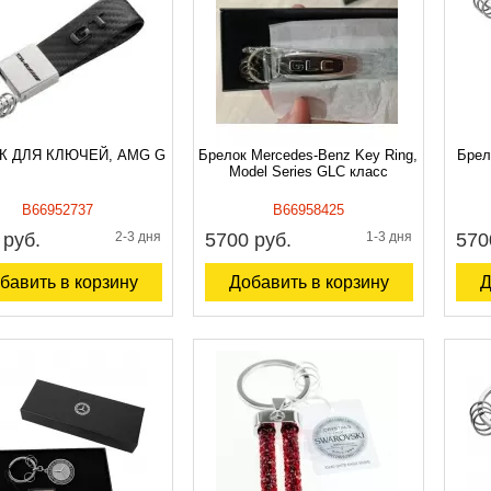
К ДЛЯ КЛЮЧЕЙ, AMG G
Брелок Mercedes-Benz Key Ring,
Брел
Model Series GLC класс
B66952737
B66958425
 руб.
2-3 дня
5700 руб.
1-3 дня
570
бавить в корзину
Добавить в корзину
Д