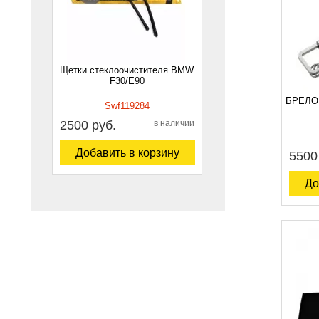
Щетки стеклоочистителя BMW
F30/E90
БРЕЛО
Swf119284
2500 руб.
в наличии
Добавить в корзину
5500
До