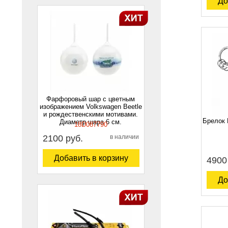
До
Фарфоровый шар с цветным
изображением Volkswagen Beetle
и рождественскими мотивами.
Брелок 
Диаметр шара 6 см.
18D087790
2100 руб.
в наличии
Добавить в корзину
4900
До