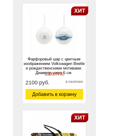
Фарфоровый шар с цветным
изображением Volkswagen Beetle
и рождественскими мотивами.
Диаметр шара 6 см.
18D087790
2100 руб.
в наличии
Добавить в корзину