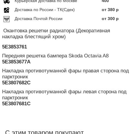
Курьерская доставка по Москве
400
Доставка по Росcии - ТК(Сдек)
от 380 р
Доставка Почтой России
от 300 р
Окантовка решетки радиатора (Декоративная
накладка блестящий хром)
5E3853761
Передняя решетка бампера Skoda Octavia A8
5E3853677A
Накладка противотуманной фары правая сторона под
парктроник
5E3807682C
Накладка противотуманной фары левая сторона под
парктроник
5E3807681C
С этим товаром покупают