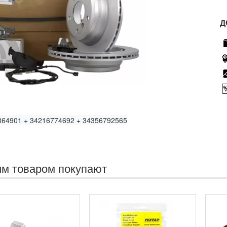
Д
864901 + 34216774692 + 34356792565
им товаром покупают