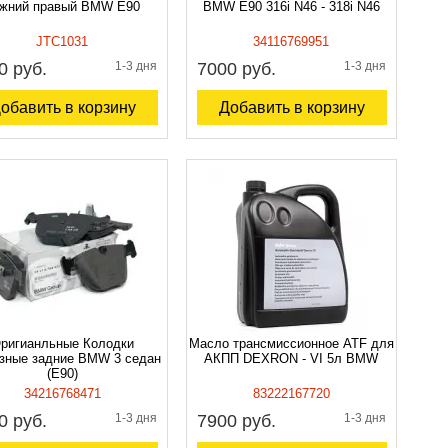
жний правый BMW E90
BMW E90 316i N46 - 318i N46
JTC1031
34116769951
0 руб.
1-3 дня
7000 руб.
1-3 дня
обавить в корзину
Добавить в корзину
ригианльные Колодки
Масло трансмиссионное ATF для
зные задние BMW 3 седан
АКПП DEXRON - VI 5л BMW
(E90)
34216768471
83222167720
0 руб.
1-3 дня
7900 руб.
1-3 дня