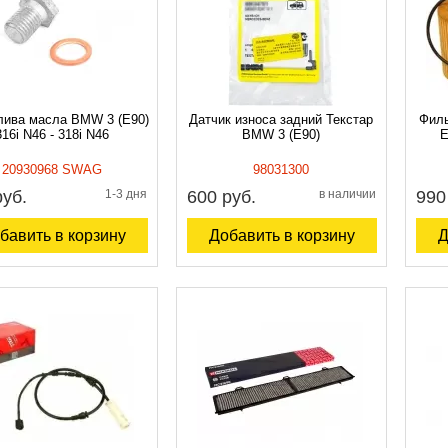
лива масла BMW 3 (E90)
Датчик износа задний Текстар
Филь
316i N46 - 318i N46
BMW 3 (E90)
E
20930968 SWAG
98031300
руб.
1-3 дня
600 руб.
в наличии
990
бавить в корзину
Добавить в корзину
Д