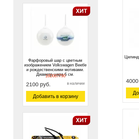
Цилинд
Фарфоровый шар с цветным
изображением Volkswagen Beetle
и рождественскими мотивами.
Диаметр шара 6 см.
18D087790
4000
2100 руб.
в наличии
До
Добавить в корзину