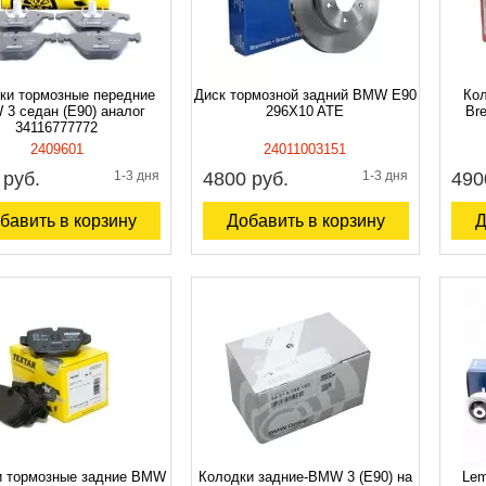
ки тормозные передние
Диск тормозной задний BMW Е90
Кол
3 седан (E90) аналог
296X10 ATE
Bre
34116777772
2409601
24011003151
 руб.
1-3 дня
4800 руб.
1-3 дня
490
бавить в корзину
Добавить в корзину
Д
и тормозные задние BMW
Колодки задние-BMW 3 (E90) на
Lem