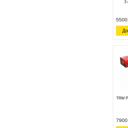
3 
5500
До
TRW 
7900