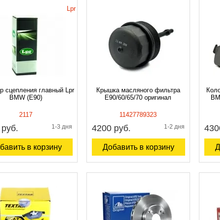
Lpr
р сцепления главный Lpr
Крышка масляного фильтра
Коло
BMW (E90)
E90/60/65/70 оригинал
BM
2117
11427789323
 руб.
1-3 дня
4200 руб.
1-2 дня
430
бавить в корзину
Добавить в корзину
Д