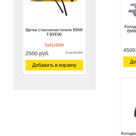
Колод
Щетки стеклоочистителя BMW
BMW 
F30/E90
Swf119284
4500
2500 руб.
в наличии
До
Добавить в корзину
Колодк