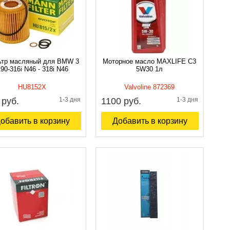
тр масляный для BMW 3
Моторное масло MAXLIFE C3
90-316i N46 - 318i N46
5W30 1л
HU8152X
Valvoline 872369
 руб.
1-3 дня
1100 руб.
1-3 дня
обавить в корзину
Добавить в корзину