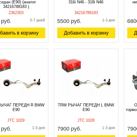
седан (E90) (аналог
316i N46 - 318i N46
ни
34216788183 )
2362303
34216788183
 руб.
5-7 дней
5500 руб.
1-3 дня
680
бавить в корзину
Добавить в корзину
Д
РЫЧАГ ПЕРЕДН R BMW
TRW РЫЧАГ ПЕРЕДН L BMW
О
E90
E90
тормо
JTC 1029
JTC 1028
 руб.
1-3 дня
7900 руб.
1-3 дня
790