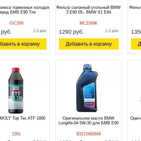
износа тормозных колодок
Фильтр салонный угольный BMW
Фильт
еред БМВ E90 Trw
3 E90 05-, BMW X1 E84
GIC268
MC2169K
 руб.
2-3 дня
1290 руб.
1-3 дня
135
бавить в корзину
Добавить в корзину
Д
 MOLY Top Tec ATF 1800
Оригинальное масло BMW
Ориги
Longlife-04 5W-30 для БМВ E90
2381
83212465849