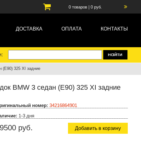
0
товаров |
0
руб.
ДОСТАВКА
ОПЛАТА
КОНТАКТЫ
и:
 (E90) 325 XI задние
док BMW 3 седан (E90) 325 XI задние
ригинальный номер:
34216864901
аличие:
1-3 дня
9500 руб.
Добавить в корзину