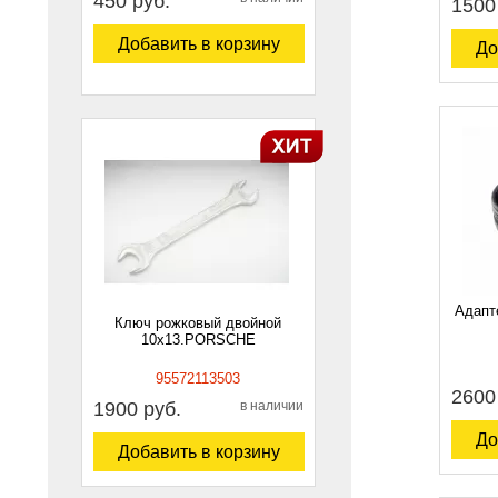
450 руб.
1500
Добавить в корзину
До
Адапт
Ключ рожковый двойной
10х13.PORSCHE
95572113503
2600
1900 руб.
в наличии
До
Добавить в корзину