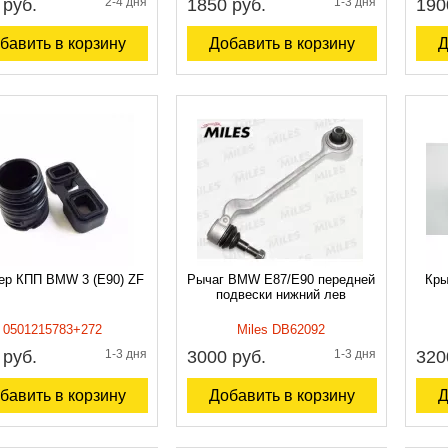
 руб.
2-4 дня
1850 руб.
1-3 дня
190
бавить в корзину
Добавить в корзину
Д
ер КПП BMW 3 (E90) ZF
Рычаг BMW E87/E90 передней
Кры
подвески нижний лев
0501215783+272
Miles DB62092
 руб.
1-3 дня
3000 руб.
1-3 дня
320
бавить в корзину
Добавить в корзину
Д