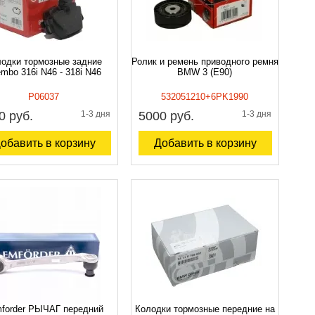
одки тормозные задние
Ролик и ремень приводного ремня
mbo 316i N46 - 318i N46
BMW 3 (E90)
P06037
532051210+6PK1990
0 руб.
1-3 дня
5000 руб.
1-3 дня
обавить в корзину
Добавить в корзину
forder РЫЧАГ передний
Колодки тормозные передние на