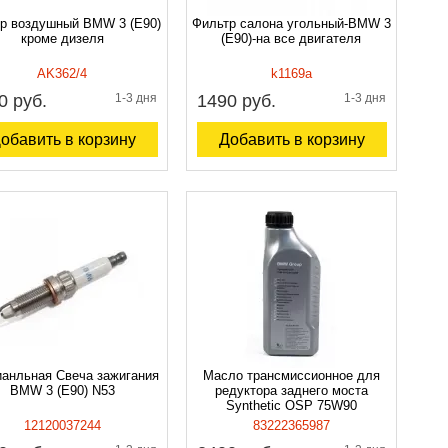
р воздушный BMW 3 (E90)
Фильтр салона угольный-BMW 3
кроме дизеля
(E90)-на все двигателя
AK362/4
k1169a
0 руб.
1-3 дня
1490 руб.
1-3 дня
обавить в корзину
Добавить в корзину
анльная Свеча зажигания
Масло трансмиссионное для
BMW 3 (E90) N53
редуктора заднего моста
Synthetic OSP 75W90
12120037244
83222365987