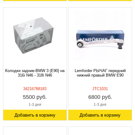
Колодки задние-BMW 3 (E90) на
Lemforder РЫЧАГ передний
316i N46 - 318i N46
нижний правый BMW E90
34216788183
JTC1031
5500 руб.
6800 руб.
1-3 дня
1-3 дня
Добавить в корзину
Добавить в корзину