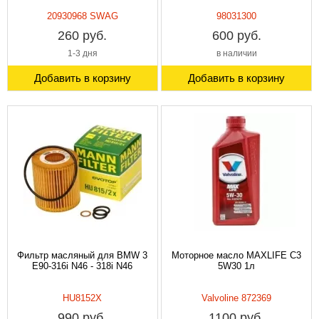
20930968 SWAG
98031300
260 руб.
600 руб.
1-3 дня
в наличии
Добавить в корзину
Добавить в корзину
Фильтр масляный для BMW 3
Моторное масло MAXLIFE C3
E90-316i N46 - 318i N46
5W30 1л
HU8152X
Valvoline 872369
990 руб.
1100 руб.