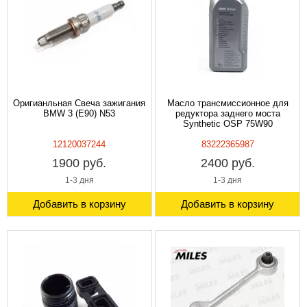
Оригианльная Свеча зажигания
Масло трансмиссионное для
BMW 3 (E90) N53
редуктора заднего моста
Synthetic OSP 75W90
12120037244
83222365987
1900 руб.
2400 руб.
1-3 дня
1-3 дня
Добавить в корзину
Добавить в корзину