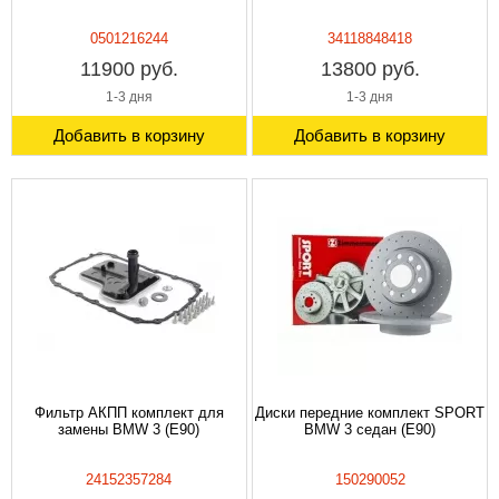
0501216244
34118848418
11900 руб.
13800 руб.
1-3 дня
1-3 дня
Добавить в корзину
Добавить в корзину
Фильтр АКПП комплект для
Диски передние комплект SPORT
замены BMW 3 (E90)
BMW 3 седан (E90)
24152357284
150290052