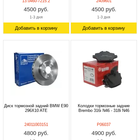
13.0460-7215.2
2409601
4500 руб.
4500 руб.
1-3 дня
1-3 дня
Добавить в корзину
Добавить в корзину
Диск тормозной задний BMW Е90
Колодки тормозные задние
296X10 ATE
Brembo 316i N46 - 318i N46
24011003151
P06037
4800 руб.
4900 руб.