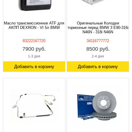
Масло трансмиссионное ATF для
Оригинальные Колодки
АКПП DEXRON - VI 5л BMW
тормозные перед BMW 3 E90-316i
N46N - 318i N46N
83222167720
34116777772
7900 руб.
8500 руб.
1-3 дня
2-4 дня
Добавить в корзину
Добавить в корзину