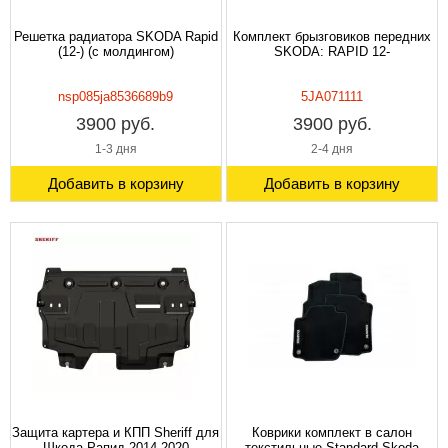
Решетка радиатора SKODA Rapid
Комплект брызговиков передних
(12-) (с молдингом)
SKODA: RAPID 12-
nsp085ja8536689b9
5JA071111
3900 руб.
3900 руб.
1-3 дня
2-4 дня
Добавить в корзину
Добавить в корзину
Защита картера и КПП Sheriff для
Коврики комплект в салон
Шкода Рапид 2014-2020
текстильные Standard Skoda