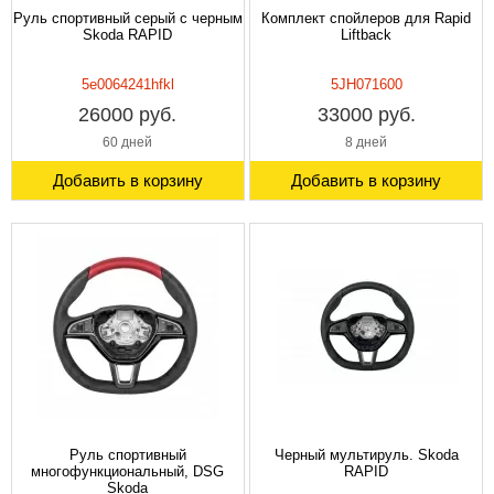
Руль спортивный серый с черным
Комплект спойлеров для Rapid
Skoda RAPID
Liftback
5e0064241hfkl
5JH071600
26000 руб.
33000 руб.
60 дней
8 дней
Добавить в корзину
Добавить в корзину
Руль спортивный
Черный мультируль. Skoda
многофункциональный, DSG
RAPID
Skoda