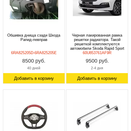
Обшивка днища сзади Шкода
Черная лакированная рамка
Рапид-левправ
решетки радиатора. Такой
решеткой комплектуются
автомобили Skoda Rapid Sport
6RA825205D-6RA825205E
60U853761AF9R
Edition.
8500 руб.
9500 руб.
40 дней
2-4 дня
Добавить в корзину
Добавить в корзину