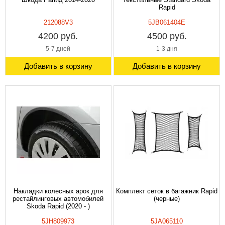
Rapid
212088V3
5JB061404E
4200 руб.
4500 руб.
5-7 дней
1-3 дня
Добавить в корзину
Добавить в корзину
Накладки колесных арок для
Комплект сеток в багажник Rapid
рестайлинговых автомобилей
(черные)
Skoda Rapid (2020 - )
5JH809973
5JA065110