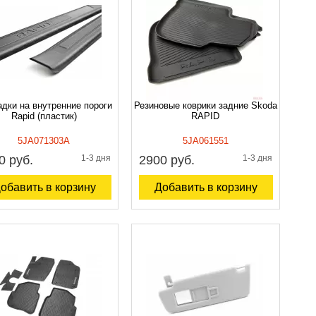
дки на внутренние пороги
Резиновые коврики задние Skoda
Rapid (пластик)
RAPID
5JA071303A
5JA061551
0 руб.
1-3 дня
2900 руб.
1-3 дня
обавить в корзину
Добавить в корзину