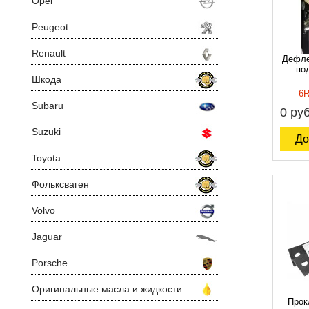
Opel
Peugeot
Renault
Дефле
по
Шкода
6R
Subaru
0 руб
Suzuki
До
Toyota
Фольксваген
Volvo
Jaguar
Porsche
Оригинальные масла и жидкости
Прок