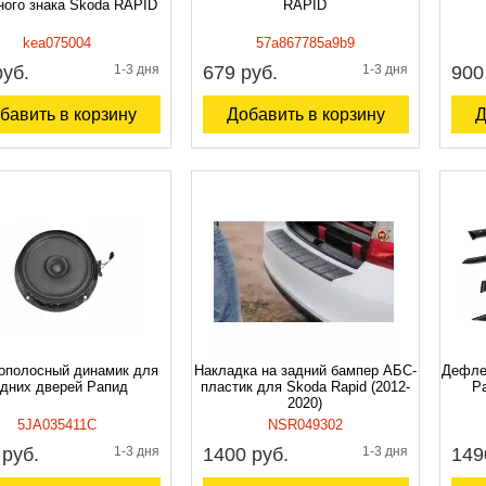
ного знака Skoda RAPID
RAPID
kea075004
57a867785a9b9
руб.
1-3 дня
679 руб.
1-3 дня
900
бавить в корзину
Добавить в корзину
Д
ополосный динамик для
Накладка на задний бампер АБС-
Дефле
адних дверей Рапид
пластик для Skoda Rapid (2012-
Ра
2020)
5JA035411C
NSR049302
 руб.
1-3 дня
1400 руб.
1-3 дня
149