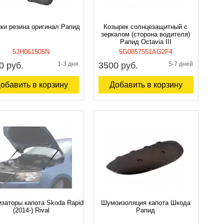
ки резина оригинал Рапид
Козырек солнцезащитный с
зеркалом (сторона водителя)
Рапид Octavia III
5JH061505N
5G0857551AG2F4
0 руб.
1-3 дня
3500 руб.
5-7 дней
обавить в корзину
Добавить в корзину
заторы капота Skoda Rapid
Шумоизоляция капота Шкода
(2014-) Rival
Рапид