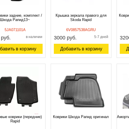
вики задние, комплект /
Крышка зеркала правого для
Коври
Шкода Рапид13~
Skoda Rapid
5JA071101A
6V0857538AGRU
 руб.
в наличии
3000 руб.
5-7 дней
320
бавить в корзину
Добавить в корзину
Д
вые коврики (передние)
Коврики Шкода Рапид оригинал
Аморти
Rapid