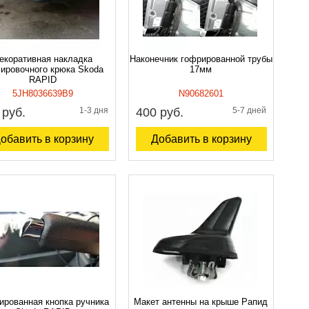
екоративная накладка
Наконечник гофрированной трубы
сировочного крюка Skoda
17мм
RAPID
5JH8036639B9
N90682601
 руб.
1-3 дня
400 руб.
5-7 дней
обавить в корзину
Добавить в корзину
ированная кнопка ручника
Макет антенны на крыше Рапид