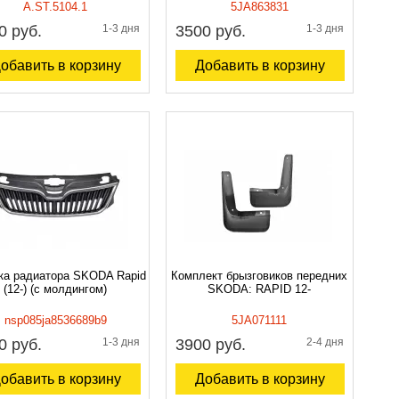
A.ST.5104.1
5JA863831
0 руб.
1-3 дня
3500 руб.
1-3 дня
обавить в корзину
Добавить в корзину
ка радиатора SKODA Rapid
Комплект брызговиков передних
(12-) (с молдингом)
SKODA: RAPID 12-
nsp085ja8536689b9
5JA071111
0 руб.
1-3 дня
3900 руб.
2-4 дня
обавить в корзину
Добавить в корзину