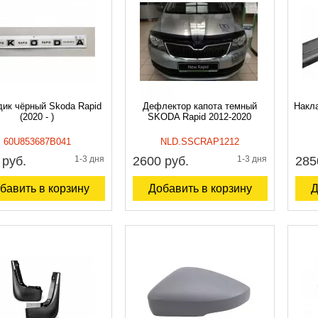
ик чёрный Skoda Rapid
Дефлектор капота темный
Накла
(2020 - )
SKODA Rapid 2012-2020
60U853687B041
NLD.SSCRAP1212
 руб.
1-3 дня
2600 руб.
1-3 дня
285
бавить в корзину
Добавить в корзину
Д