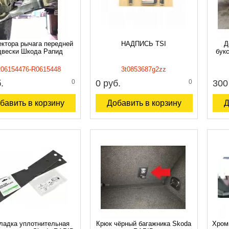
ктора рычага передней
НАДПИСЬ TSI
Д
двески Шкода Рапид
бук
06154476-R0615448
3t0853687g2zz
.
0
0 руб.
0
300
бавить в корзину
Добавить в корзину
Д
ладка уплотнительная
Крюк чёрный багажника Skoda
Хром