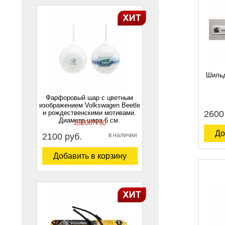
Шильд
Фарфоровый шар с цветным
изображением Volkswagen Beetle
и рождественскими мотивами.
2600
Диаметр шара 6 см.
18D087790
До
2100 руб.
в наличии
Добавить в корзину