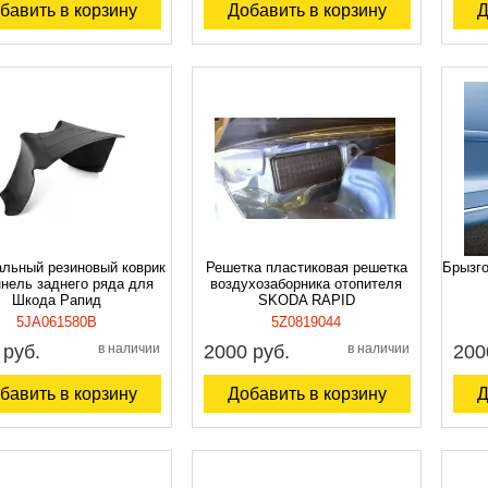
бавить в корзину
Добавить в корзину
Д
альный резиновый коврик
Решетка пластиковая решетка
Брызго
ннель заднего ряда для
воздухозаборника отопителя
Шкода Рапид
SKODA RAPID
5JA061580B
5Z0819044
 руб.
в наличии
2000 руб.
в наличии
200
бавить в корзину
Добавить в корзину
Д