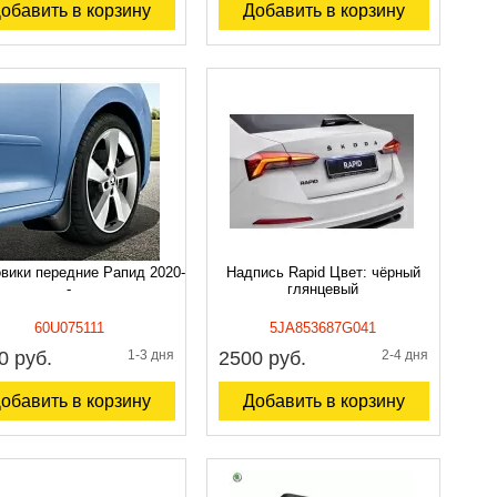
обавить в корзину
Добавить в корзину
вики передние Рапид 2020-
Надпись Rapid Цвет: чёрный
-
глянцевый
60U075111
5JA853687G041
0 руб.
1-3 дня
2500 руб.
2-4 дня
обавить в корзину
Добавить в корзину