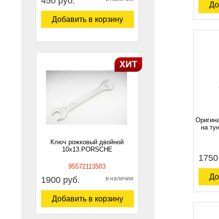
450 руб.
До
Добавить в корзину
Оригин
на ту
Ключ рожковый двойной
10х13.PORSCHE
1750
95572113503
До
1900 руб.
в наличии
Добавить в корзину