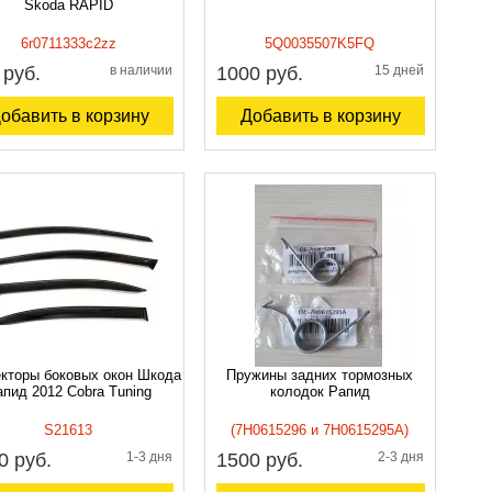
Skoda RAPID
6r0711333c2zz
5Q0035507K5FQ
 руб.
в наличии
1000 руб.
15 дней
обавить в корзину
Добавить в корзину
кторы боковых окон Шкода
Пружины задних тормозных
пид 2012 Cobra Tuning
колодок Рапид
S21613
(7H0615296 и 7H0615295A)
0 руб.
1-3 дня
1500 руб.
2-3 дня