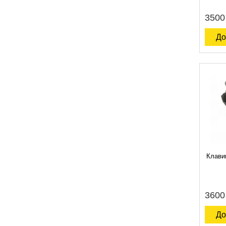
3500
До
Клави
3600
До