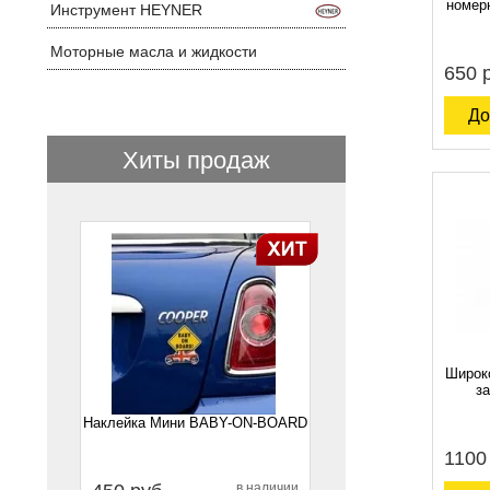
номер
Инструмент HEYNER
Моторные масла и жидкости
650 
До
Хиты продаж
1
Широк
з
Наклейка Мини BABY-ON-BOARD
1100
в наличии