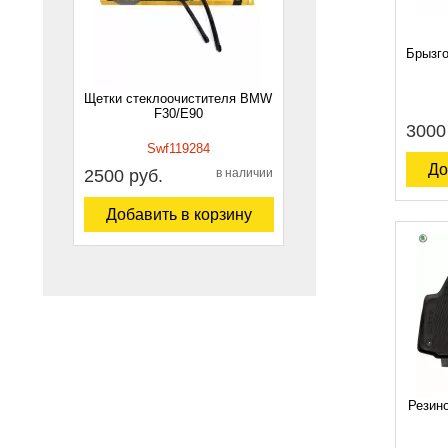
Брызго
Щетки стеклоочистителя BMW
F30/E90
3000
Swf119284
До
2500 руб.
в наличии
Добавить в корзину
Резино