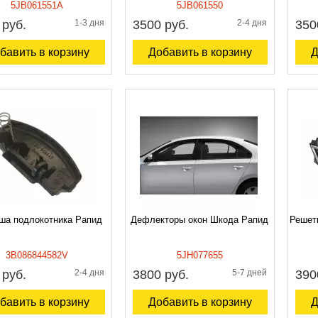
5JB061551A
5JB061550
 руб.
1-3 дня
3500 руб.
2-4 дня
350
бавить в корзину
Добавить в корзину
Д
ша подлокотника Рапид
Дефлекторы окон Шкода Рапид
Решет
3B086844582V
5JH077655
 руб.
2-4 дня
3800 руб.
5-7 дней
390
бавить в корзину
Добавить в корзину
Д